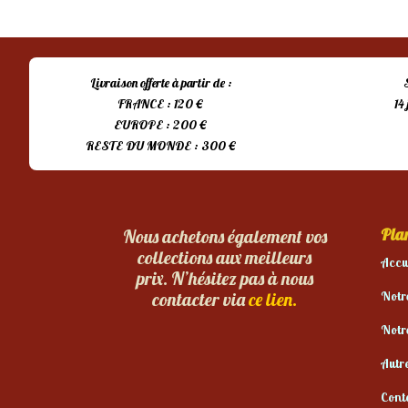
Livraison offerte à partir de :
FRANCE : 120 €
14
EUROPE : 200 €
RESTE DU MONDE : 300 €
Plan
Nous achetons également vos
collections aux meilleurs
Accu
prix. N’hésitez pas à nous
Notr
contacter via
ce lien.
Notr
Autr
Cont