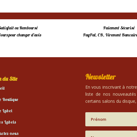
Satisfait ou Remboursé
Paiement Sécurisé
 jours pour changer d’avis
PayPal, CB, Virement Bancaire
Newsletter
 du Site
En vous inscrivant à notr
eil
liste de nos nouveautés
e Boutique
certains salons du disque, 
e Label
es Labels
actez-nous