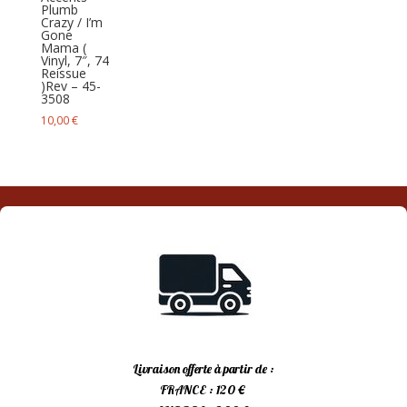
Plumb
Crazy / I’m
Gone
Mama (
Vinyl, 7″, 74
Reissue
)Rev – 45-
3508
10,00
€
Livraison offerte à partir de :
FRANCE : 120 €