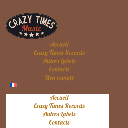
Accueil
Crazy Times Records
Autres Labels
Contacts
Mon compte
Accueil
Crazy Times Records
Autres Labels
Contacts