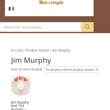
Mon compte
Recherche
de
produits
Accueil
/ Product Artiste / Jim Murphy
Jim Murphy
Voici le seul résultat
Jim Murphy
And The
Accents –