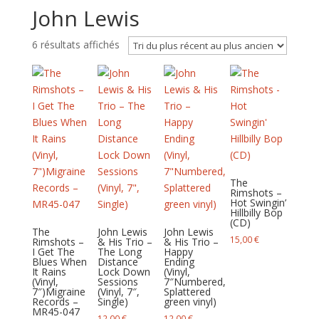
John Lewis
Trié
6 résultats affichés
du
plus
récent
au
plus
ancien
The
Rimshots –
Hot Swingin’
Hillbilly Bop
(CD)
The
John Lewis
John Lewis
15,00
€
Rimshots –
& His Trio –
& His Trio –
I Get The
The Long
Happy
Blues When
Distance
Ending
It Rains
Lock Down
(Vinyl,
(Vinyl,
Sessions
7″Numbered,
7″)Migraine
(Vinyl, 7″,
Splattered
Records –
Single)
green vinyl)
MR45-047
12,00
€
12,00
€