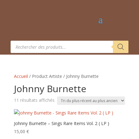
Recherche
de
produits
Accueil
/ Product Artiste / Johnny Burnette
Johnny Burnette
Trié
11 résultats affichés
du
plus
récent
Johnny Burnette – Sings Rare Items Vol. 2 ( LP )
au
15,00
€
plus