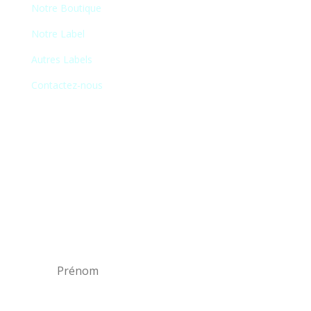
Notre Boutique
Notre Label
Autres Labels
Contactez-nous
Newsletter
En vous inscrivant à notre newsletter, vous
recevrez chaque mois une liste de nos
nouveautés et serez informé de nos
participations à certains salons du disque,
festivals et concerts.