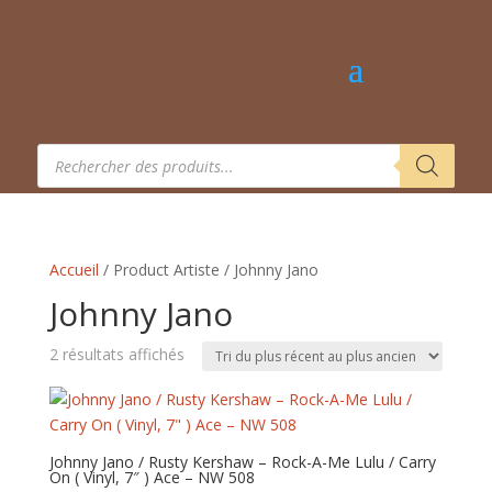
Recherche
de
produits
Accueil
/ Product Artiste / Johnny Jano
Johnny Jano
Trié
2 résultats affichés
du
plus
récent
au
Johnny Jano / Rusty Kershaw – Rock-A-Me Lulu / Carry
On ( Vinyl, 7″ ) Ace – NW 508
plus