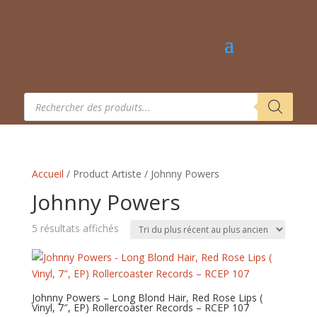
Recherche
de
produits
Accueil
/ Product Artiste / Johnny Powers
Johnny Powers
Trié
5 résultats affichés
du
plus
récent
au
Johnny Powers – Long Blond Hair, Red Rose Lips (
Vinyl, 7″, EP) Rollercoaster Records – RCEP 107
plus