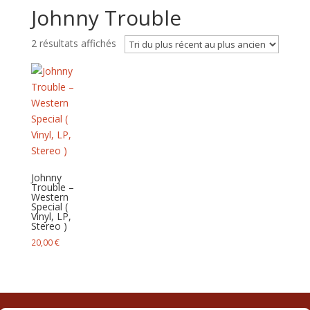
Johnny Trouble
Trié
2 résultats affichés
du
plus
récent
au
plus
ancien
Johnny
Trouble –
Western
Special (
Vinyl, LP,
Stereo )
20,00
€