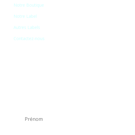
Notre Boutique
Notre Label
Autres Labels
Contactez-nous
Newsletter
En vous inscrivant à notre newsletter, vous
recevrez chaque mois une liste de nos
nouveautés et serez informé de nos
participations à certains salons du disque,
festivals et concerts.