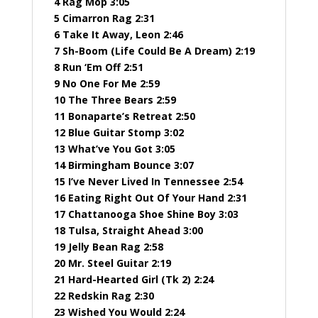
4 Rag Mop 3:05
5 Cimarron Rag 2:31
6 Take It Away, Leon 2:46
7 Sh-Boom (Life Could Be A Dream) 2:19
8 Run ‘Em Off 2:51
9 No One For Me 2:59
10 The Three Bears 2:59
11 Bonaparte’s Retreat 2:50
12 Blue Guitar Stomp 3:02
13 What’ve You Got 3:05
14 Birmingham Bounce 3:07
15 I’ve Never Lived In Tennessee 2:54
16 Eating Right Out Of Your Hand 2:31
17 Chattanooga Shoe Shine Boy 3:03
18 Tulsa, Straight Ahead 3:00
19 Jelly Bean Rag 2:58
20 Mr. Steel Guitar 2:19
21 Hard-Hearted Girl (Tk 2) 2:24
22 Redskin Rag 2:30
23 Wished You Would 2:24