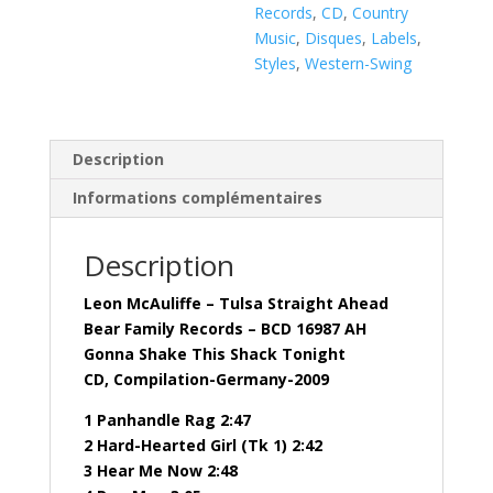
Ahead
Records
,
CD
,
Country
(
Music
,
Disques
,
Labels
,
CD
Styles
,
Western-Swing
)
BCD
16987
AH
Description
Informations complémentaires
Description
Leon McAuliffe – Tulsa Straight Ahead
Bear Family Records – BCD 16987 AH
Gonna Shake This Shack Tonight
CD, Compilation-Germany-2009
1 Panhandle Rag 2:47
2 Hard-Hearted Girl (Tk 1) 2:42
3 Hear Me Now 2:48