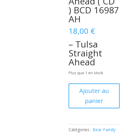
Ahead ( CD
) BCD 16987
AH
18,00
€
– Tulsa
Straight
Ahead
Plus que 1 en stock
quantité
Ajouter au
de
panier
Leon
McAuliffe
–
Tulsa
Straight
Catégories :
Bear Family