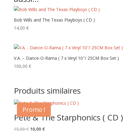
Bob Wills and The Texas Playboys ( CD )
14,00
€
V.A. – Dance-O-Rama ( 7 x Vinyl 10″/ 25CM Box Set )
100,00
€
Produits similaires
Promo !
Pete & The Starphonics ( CD )
Le
Le
15,00
€
10,00
€
prix
prix