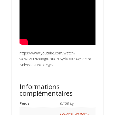
https://www.youtube.com/watch?
v=jwLaU7RsXyg&list=PL6ydK3IK6AxpvR1hG
MtlYWRGHnOzIXypV
Informations
complémentaires
Poids
0,150 kg
Country
,
Western-