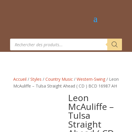
Recherche
de
produits
Accueil
/
Styles
/
Country Music
/
Western-Swing
/ Leon
McAuliffe – Tulsa Straight Ahead ( CD ) BCD 16987 AH
Leon
McAuliffe –
Tulsa
Straight