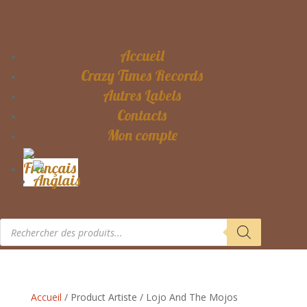
Accueil
Crazy Times Records
Autres Labels
Contacts
Mon compte
Recherche
de
produits
Accueil
/ Product Artiste / Lojo And The Mojos