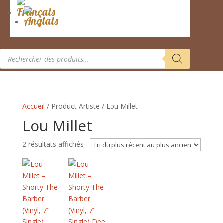
Recherche
de
produits
Accueil
/ Product Artiste / Lou Millet
Lou Millet
Trié
2 résultats affichés
du
plus
récent
au
plus
ancien