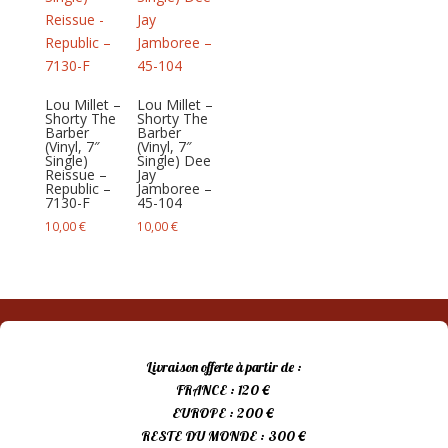
Lou Millet –
Lou Millet –
Shorty The
Shorty The
Barber
Barber
(Vinyl, 7″
(Vinyl, 7″
Single)
Single) Dee
Reissue –
Jay
Republic –
Jamboree –
7130-F
45-104
10,00
€
10,00
€
Livraison offerte à partir de :
FRANCE : 120 €
EUROPE : 200 €
RESTE DU MONDE : 300 €