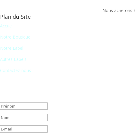
Nous achetons ég
Plan du Site
Accueil
Notre Boutique
Notre Label
Autres Labels
Contactez-nous
Newsletter
En vous inscrivant à notre newsletter, vous recevrez chaque mois une 
Message de succès