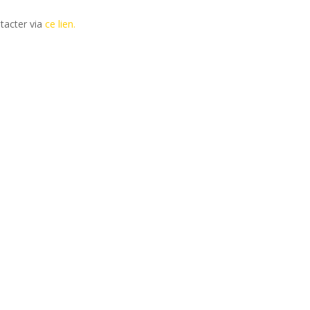
tacter via
ce lien.
ains salons du disque, festivals et concerts.