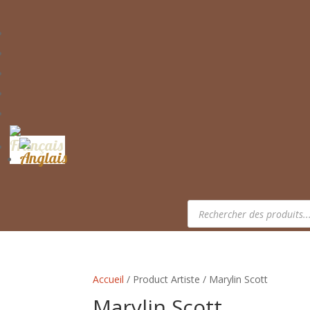
Recherche
de
produits
Accueil
/ Product Artiste / Marylin Scott
Marylin Scott