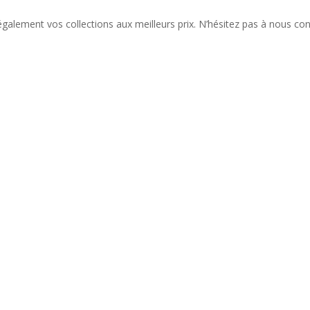
alement vos collections aux meilleurs prix. N’hésitez pas à nous con
liste de nos nouveautés et serez informé de nos participations à cert