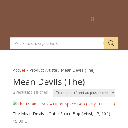
Recherche
de
produits
Accueil
/ Product Artiste / Mean Devils (The)
Mean Devils (The)
Trié
2 résultats affichés
du
plus
récent
The Mean Devils – Outer Space Bop ( Vinyl, LP, 10″ )
au
15,00
€
plus