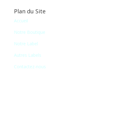
Plan du Site
Accueil
Notre Boutique
Notre Label
Autres Labels
Contactez-nous
Newsletter
En vous inscrivant à notre newsletter, vous
recevrez chaque mois une liste de nos
nouveautés et serez informé de nos
participations à certains salons du disque,
festivals et concerts.