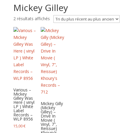
Mickey Gilley
Trié
2 résultats affichés
du
plus
récent
au
plus
ancien
Various –
Mickey
Gilley Was
Here ( vinyl
Mickey Gilly
LP ) White
(Mickey
Label
Gilley) –
Records –
Drive In
WLP 8956
Movie (
Vinyl, 7″,
15,00
€
Reissue)
Khoury’s