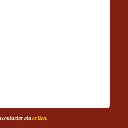
s contacter via
ce lien.