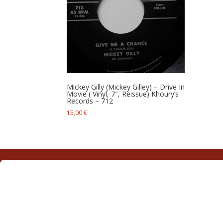
Mickey Gilly (Mickey Gilley) – Drive In
Movie ( Vinyl, 7″, Reissue) Khoury’s
Records – 712
15,00
€