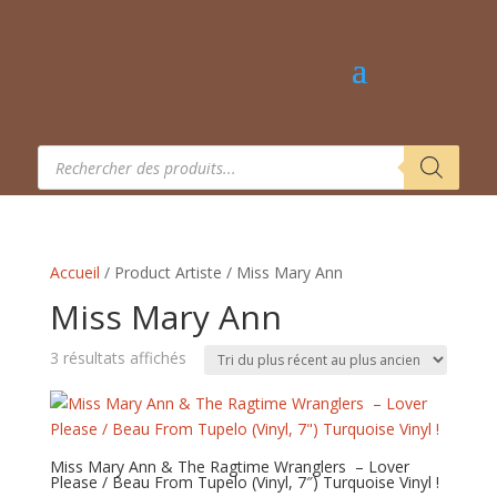
Recherche
de
produits
Accueil
/ Product Artiste / Miss Mary Ann
Miss Mary Ann
Trié
3 résultats affichés
du
plus
récent
au
Miss Mary Ann & The Ragtime Wranglers ‎ – Lover
Please / Beau From Tupelo (Vinyl, 7″) Turquoise Vinyl !
plus