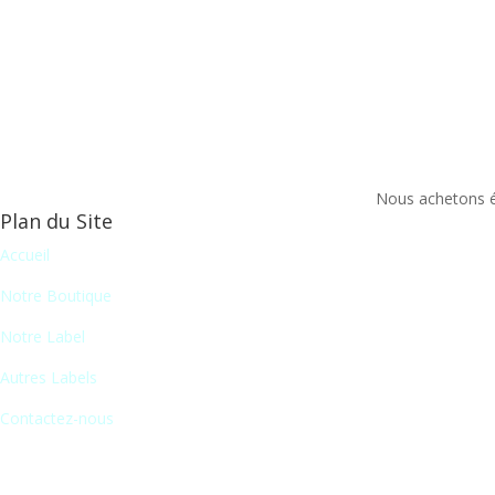
Nous achetons ég
Plan du Site
Accueil
Notre Boutique
Notre Label
Autres Labels
Contactez-nous
Newsletter
En vous inscrivant à notre newsletter, vous recevrez chaque mois une 