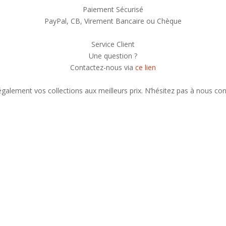
Paiement Sécurisé
PayPal, CB, Virement Bancaire ou Chèque
Service Client
Une question ?
Contactez-nous via
ce lien
alement vos collections aux meilleurs prix. N’hésitez pas à nous con
liste de nos nouveautés et serez informé de nos participations à cert