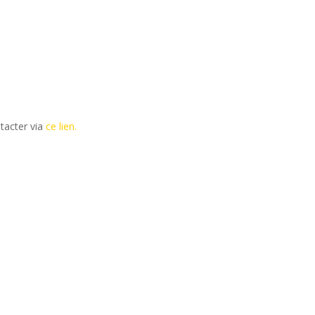
tacter via
ce lien.
ains salons du disque, festivals et concerts.