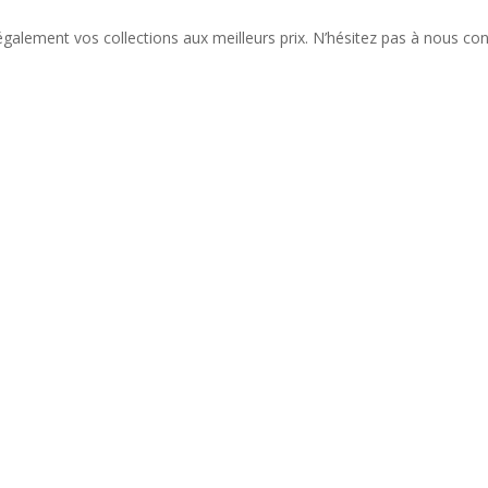
alement vos collections aux meilleurs prix. N’hésitez pas à nous con
liste de nos nouveautés et serez informé de nos participations à cert