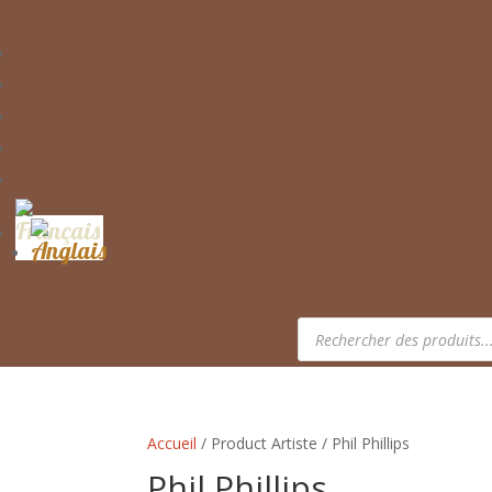
Recherche
de
produits
Accueil
/ Product Artiste / Phil Phillips
Phil Phillips