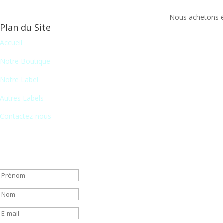
Nous achetons ég
Plan du Site
Accueil
Notre Boutique
Notre Label
Autres Labels
Contactez-nous
Newsletter
En vous inscrivant à notre newsletter, vous recevrez chaque mois une 
Message de succès