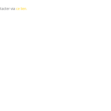
tacter via
ce lien.
ains salons du disque, festivals et concerts.