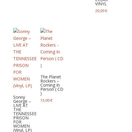
VINYL
20,00
€
The Planet
Rockers –
Coming In
Person ( CD
)
Sonny
15,00
€
George –
LIVE AT
THE
TENNESSEE
PRISON
FOR
WOMEN
(Vinyl, LP)