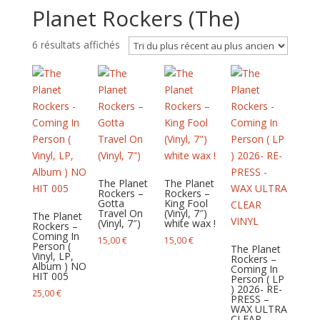
Planet Rockers (The)
Trié
6 résultats affichés
du
plus
récent
au
plus
ancien
The Planet
The Planet
Rockers –
Rockers –
Gotta
King Fool
Travel On
(Vinyl, 7″)
The Planet
(Vinyl, 7″)
white wax !
Rockers –
Coming In
15,00
€
15,00
€
Person (
The Planet
Vinyl, LP,
Rockers –
Album ) NO
Coming In
HIT 005
Person ( LP
) 2026- RE-
25,00
€
PRESS –
WAX ULTRA
CLEAR