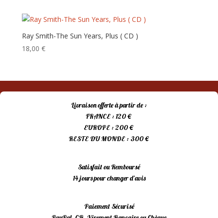
ancien
Ray Smith-The Sun Years, Plus ( CD )
18,00
€
Livraison offerte à partir de :
FRANCE : 120 €
EUROPE : 200 €
RESTE DU MONDE : 300 €
Satisfait ou Remboursé
14 jours pour changer d’avis
Paiement Sécurisé
PayPal, CB, Virement Bancaire ou Chèque