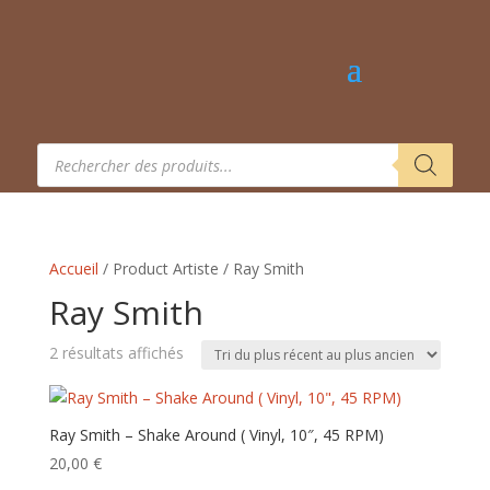
Recherche
de
produits
Accueil
/ Product Artiste / Ray Smith
Ray Smith
Trié
2 résultats affichés
du
plus
récent
Ray Smith – Shake Around ( Vinyl, 10″, 45 RPM)
au
20,00
€
plus