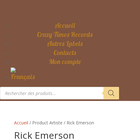
Accueil
Crazy Times Records
Autres Labels
Contacts
Mon compte
Recherche
de
produits
Accueil
/ Product Artiste / Rick Emerson
Rick Emerson