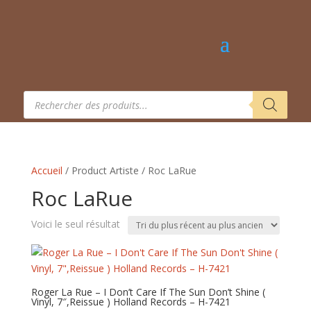
Recherche
de
produits
Accueil
/ Product Artiste / Roc LaRue
Roc LaRue
Voici le seul résultat
Roger La Rue – I Don’t Care If The Sun Don’t Shine (
Vinyl, 7″,Reissue ) Holland Records – H-7421