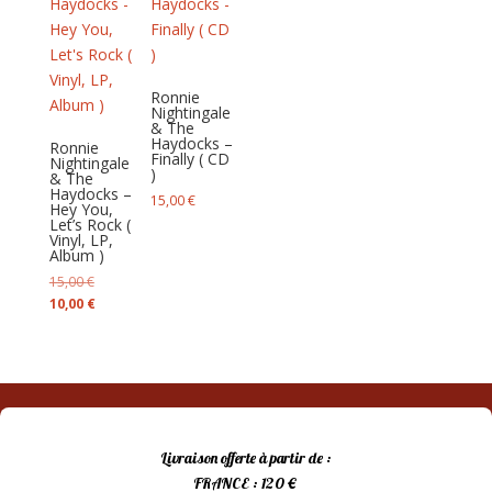
plus
ancien
Ronnie
Nightingale
& The
Haydocks –
Ronnie
Finally ‎( CD
Nightingale
)
& The
Haydocks –
15,00
€
Hey You,
Let’s Rock ‎(
Vinyl, LP,
Album )
Le
15,00
€
prix
Le
10,00
€
initial
prix
était :
actuel
15,00 €.
est :
10,00 €.
Livraison offerte à partir de :
FRANCE : 120 €