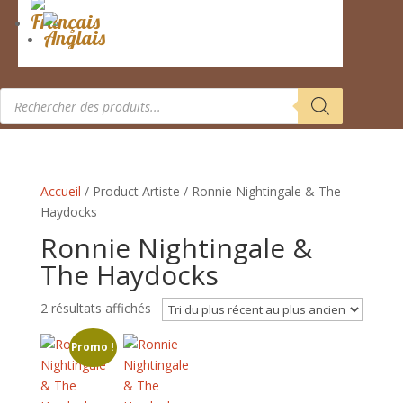
Recherche
de
produits
Accueil
/ Product Artiste / Ronnie Nightingale & The
Haydocks
Ronnie Nightingale &
The Haydocks
Trié
2 résultats affichés
du
Promo !
plus
récent
au