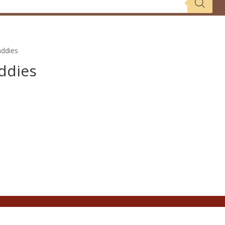
addies
ddies