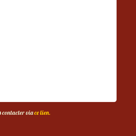
s contacter via
ce lien.