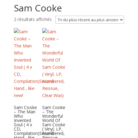
Sam Cooke
Trié
2 résultats affichés
du
plus
récent
au
plus
ancien
Sam Cooke
Sam Cooke
– The Man
– The
Who
Wonderful
Invented
World Of
Soul ( 4 x
Sam Cooke
CD,
( Vinyl, LP,
Compilation)Second
Numbered,
Hand , like
Reissue,