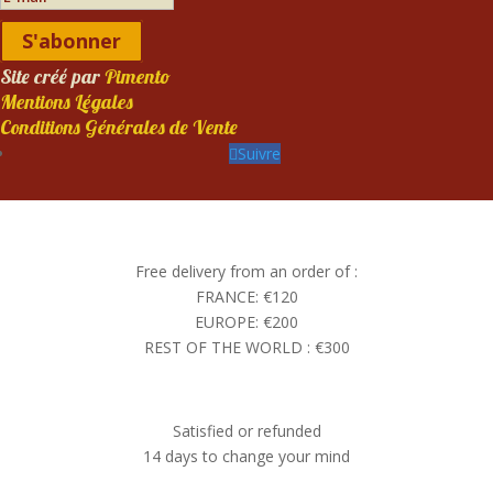
S'abonner
Site créé par
Pimento
Mentions Légales
Conditions Générales de Vente
Suivre
Free delivery from an order of :
FRANCE: €120
EUROPE: €200
REST OF THE WORLD : €300
Satisfied or refunded
14 days to change your mind