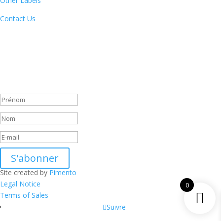
Other Labels
Contact Us
Newsletter
By subscribing to our newsletter, you will receive each month a list
of our new releases and will be informed of our participation in
certain record fairs, festivals and concerts.
Message de succès
S'abonner
Site created by
Pimento
Legal Notice
0
Terms of Sales
Suivre