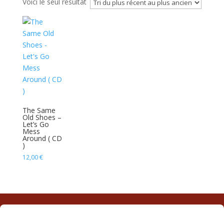
Voici le seul résultat
The Same
Old Shoes –
Let’s Go
Mess
Around ( CD
)
12,00
€