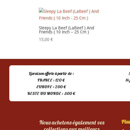
Sleepy La Beef (LaBeef ) And
Friends ( 10 Inch – 25 Cm )
15,00
€
Livraison offerte à partir de :
FRANCE : 120 €
14
EUROPE : 200 €
RESTE DU MONDE : 300 €
Plan
Nous achetons également vos
collections aux meilleurs