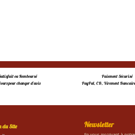
Satisfait ou Remboursé
Paiement Sécurisé
 jours pour changer d’avis
PayPal, CB, Virement Bancaire
Newsletter
 du Site
En vous inscrivant à notr