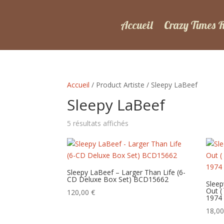
Accueil
Crazy Times 
Accueil
/ Product Artiste / Sleepy LaBeef
Sleepy LaBeef
Trié
5 résultats affichés
du
plus
récent
au
Sleepy LaBeef – Larger Than Life (6-
CD Deluxe Box Set) BCD15662
plus
Sleep
Out (
ancien
120,00
€
1974
18,0