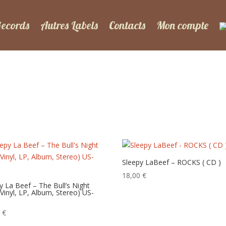
Records
Autres Labels
Contacts
Mon compte
Sleepy LaBeef – ROCKS ( CD )
18,00
€
y La Beef – The Bull’s Night
 Vinyl, LP, Album, Stereo) US-
0
€