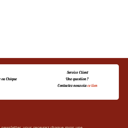
Service Client
 ou Chèque
Une question ?
Contactez-nous via
ce lien
e newsletter, vous recevrez chaque mois une