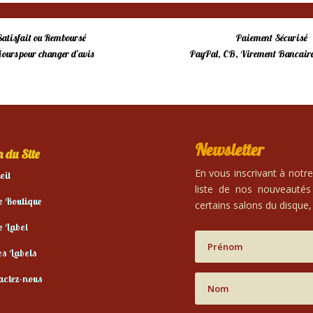
Satisfait ou Remboursé
Paiement Sécurisé
 jours pour changer d’avis
PayPal, CB, Virement Bancaire
Newsletter
 du Site
En vous inscrivant à notr
eil
liste de nos nouveautés
e Boutique
certains salons du disque, 
e Label
es Labels
actez-nous