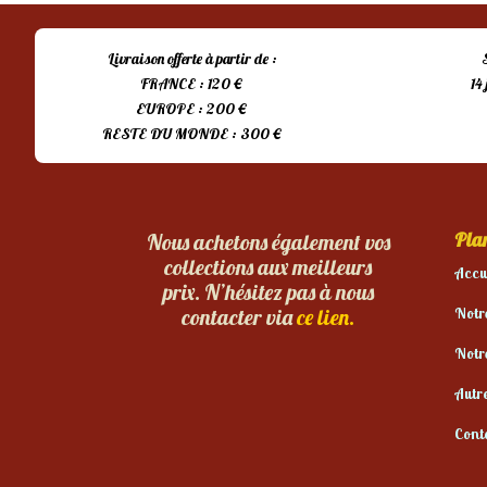
Livraison offerte à partir de :
FRANCE : 120 €
14
EUROPE : 200 €
RESTE DU MONDE : 300 €
Plan
Nous achetons également vos
collections aux meilleurs
Accu
prix. N’hésitez pas à nous
Notr
contacter via
ce lien.
Notr
Autr
Cont