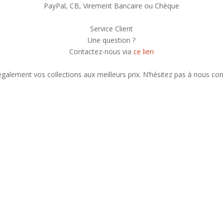
PayPal, CB, Virement Bancaire ou Chèque
Service Client
Une question ?
Contactez-nous via
ce lien
alement vos collections aux meilleurs prix. N’hésitez pas à nous con
liste de nos nouveautés et serez informé de nos participations à cert