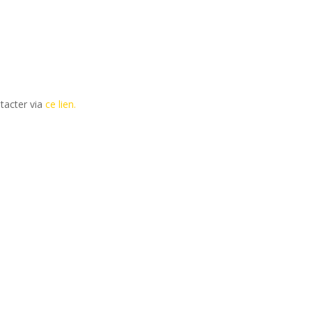
tacter via
ce lien.
ains salons du disque, festivals et concerts.