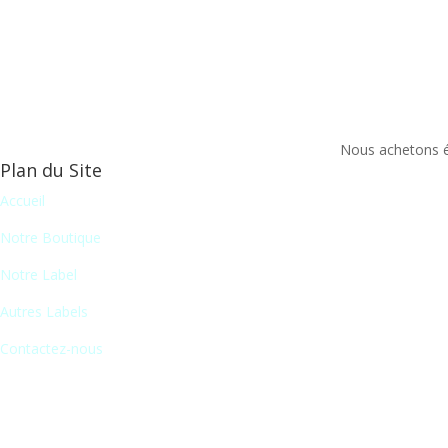
Nous achetons ég
Plan du Site
Accueil
Notre Boutique
Notre Label
Autres Labels
Contactez-nous
Newsletter
En vous inscrivant à notre newsletter, vous recevrez chaque mois une 
Message de succès