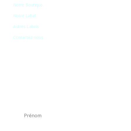
Notre Boutique
Notre Label
Autres Labels
Contactez-nous
Newsletter
En vous inscrivant à notre newsletter, vous
recevrez chaque mois une liste de nos
nouveautés et serez informé de nos
participations à certains salons du disque,
festivals et concerts.