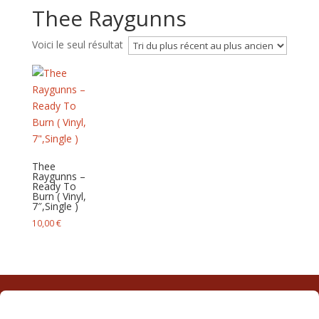
Thee Raygunns
Voici le seul résultat
Thee
Raygunns –
Ready To
Burn ( Vinyl,
7″,Single )
10,00
€