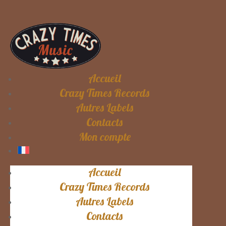
Accueil
Crazy Times Records
Autres Labels
Contacts
Mon compte
Accueil
Crazy Times Records
Autres Labels
Contacts