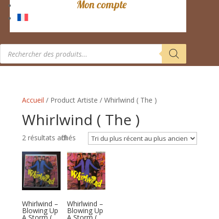
Mon compte
Recherche
de
produits
Accueil
/ Product Artiste / Whirlwind ( The )
Whirlwind ( The )
Trié
2 résultats affichés
du
plus
récent
au
plus
Whirlwind –
Whirlwind –
ancien
Blowing Up
Blowing Up
A Storm (
A Storm (