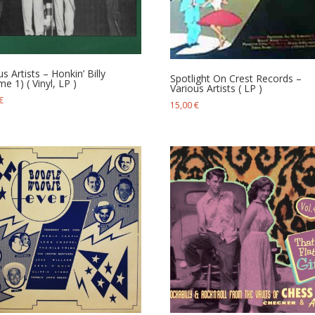
us Artists – Honkin’ Billy
Spotlight On Crest Records –
me 1) ( Vinyl, LP )
Various Artists ( LP )
€
15,00
€