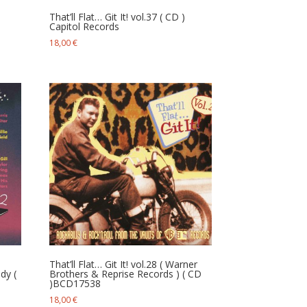
That’ll Flat… Git It! vol.37 ( CD )
s
Capitol Records
18,00
€
That’ll Flat… Git It! vol.28 ( Warner
dy (
Brothers & Reprise Records ) ( CD
) BCD17538
18,00
€