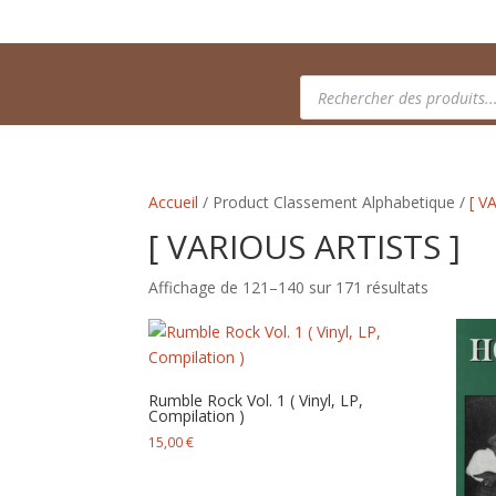
Recherche
de
produits
Accueil
/ Product Classement Alphabetique /
[ V
[ VARIOUS ARTISTS ]
Trié
Affichage de 121–140 sur 171 résultats
du
plus
récent
au
Rumble Rock Vol. 1 ( Vinyl, LP,
plus
Compilation )
ancien
15,00
€