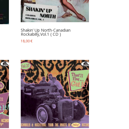
Shakin’ Up North-Canadian
Rockabilly,Vol.1 ( CD )
18,00
€