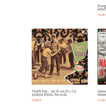
Boogi
Artist
15,00
That’ll Flat… Git It! vol.39 ( CD
Vario
) United Artists Records
Made 
18,00
€
13,00