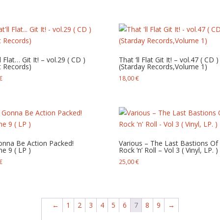
l Flat… Git It! – vol.29 ( CD )
That ‘ll Flat Git It! – vol.47 ( CD )
st Records)
(Starday Records,Volume 1)
€
18,00
€
Gonna Be Action Packed!
Various – The Last Bastions Of
e 9 ( LP )
Rock ‘n’ Roll – Vol 3 ( Vinyl, LP. )
€
25,00
€
←
1
2
3
4
5
6
7
8
9
→