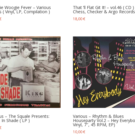
e Woogie Fever – Various
That ‘ll Flat Git It! – vol.46 ( CD )
s ( Vinyl, LP, Compilation )
Chess, Checker & Argo Record
€
18,00
€
us ‎– The Squale Presents:
Various ‎– Rhythm & Blues
In Shade ( LP )
Houseparty Vol.2 – Hey Everybo
Vinyl, 7″, 45 RPM, EP)
€
10,00
€