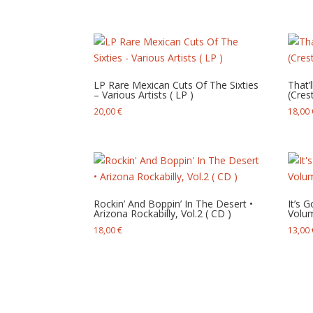
LP Rare Mexican Cuts Of The Sixties
That’l
– Various Artists ( LP )
( Cre
20,00
€
18,00
Rockin’ And Boppin’ In The Desert •
It’s 
Arizona Rockabilly, Vol.2 ( CD )
Volum
18,00
€
13,00