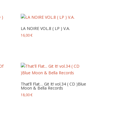
LA NOIRE VOL.8 ( LP ) V.A.
16,00
€
That’ll Flat… Git It! vol.34 ( CD ) Blue
Moon & Bella Records
18,00
€