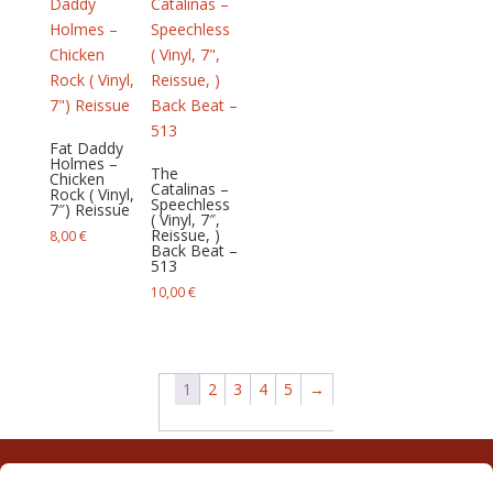
Fat Daddy
Holmes –
The
Chicken
Catalinas –
Rock ( Vinyl,
Speechless
7″) Reissue
( Vinyl, 7″,
Reissue, )
8,00
€
Back Beat –
513
10,00
€
1
2
3
4
5
→