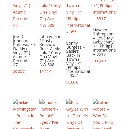
Hayden
Thompson
Joe D.
Johnny Jano
– Love My
Johnson –
/ Rusty
Baby ( Vinyl,
Sonny
Rattlesnake
Kershaw –
7″ )Phillips
Burgess –
Daddy (
Rock-A-Me
International
Sadie’s
Vinyl, 7″ )
Lulu / Carry
– 3517
Back In
Acame
On ( Vinyl,
Town (
Records –
7″ ) Ace –
100,00
€
Vinyl, 7″
47
NW 508
)Phillips
International
20,00
€
10,00
€
– 3551
50,00
€