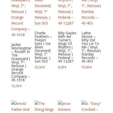
Charlie
Billy Gayles
Lattie
Feathers –
With Ike
Moore –
Peepin’
Turner’s
Why Did
Eyes / I’ve
Kings Of
You Lie To
Jackie
Been
Rhythm (
Me ( Vinyl,
Morningstar
Deceived(
Vinyl, 7″,
7″, Reissue)
– Rockin’ In
Vinyl, 7″
Reissue )
Starday
The
Reissue, )
Federal –
Records –
Graveyard (
Sun 503
45-12287
45-403
Vinyl, 7″-
Reissue )
25,00
€
8,00
€
10,00
€
Orange
Record
Company –
45-1018
15,00
€