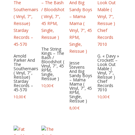
The String
Kings – The
Arnold
G. « Davy »
Bash /
Parker And
Crockett –
Bloodshot (
Jesse
The
Look Out
Vinyl, 7″, 45
Stevens
Southernairs
Mable (
RPM,
And Big
( Vinyl, 7″,
Vinyl, 7″,
Single,
Sandy Boys
Reissue)
Reissue )
Reissue )
– Mama
Starday
Chief
Mama (
Records –
Records
10,00
€
Vinyl, 7″, 45
45-570
7010
RPM,
Single,
10,00
€
10,00
€
Reissue )
8,00
€