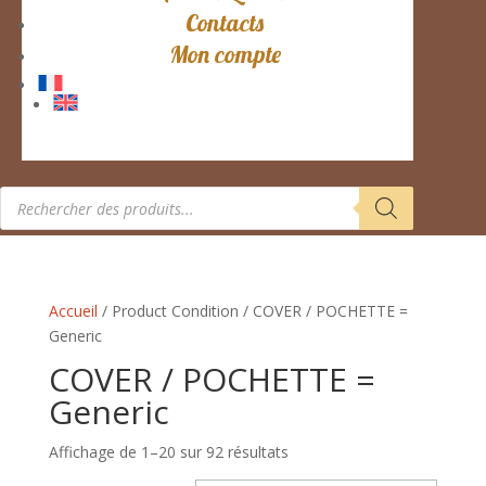
Contacts
Mon compte
Recherche
de
produits
Accueil
/ Product Condition / COVER / POCHETTE =
Generic
COVER / POCHETTE =
Generic
Trié
Affichage de 1–20 sur 92 résultats
du