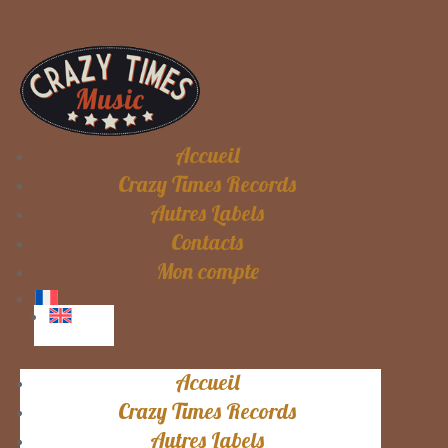
Accueil
Crazy Times Records
Autres Labels
Contacts
Mon compte
Accueil
Crazy Times Records
Autres Labels