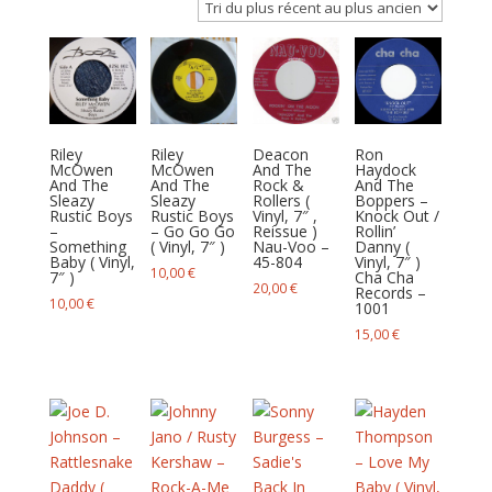
plus
récent
au
plus
ancien
Riley
Riley
Deacon
Ron
McOwen
McOwen
And The
Haydock
And The
And The
Rock &
And The
Sleazy
Sleazy
Rollers (
Boppers –
Rustic Boys
Rustic Boys
Vinyl, 7″ ,
Knock Out /
–
– Go Go Go
Reissue )
Rollin’
Something
( Vinyl, 7″ )
Nau-Voo –
Danny (
Baby ( Vinyl,
45-804
Vinyl, 7″ )
10,00
€
7″ )
Cha Cha
20,00
€
Records –
10,00
€
1001
15,00
€