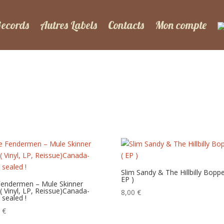
Records
Autres Labels
Contacts
Mon compte
Slim Sandy ‎& The Hillbilly Boppe
EP )
Fendermen – Mule Skinner
( Vinyl, LP, Reissue)Canada-
8,00
€
 sealed !
0
€