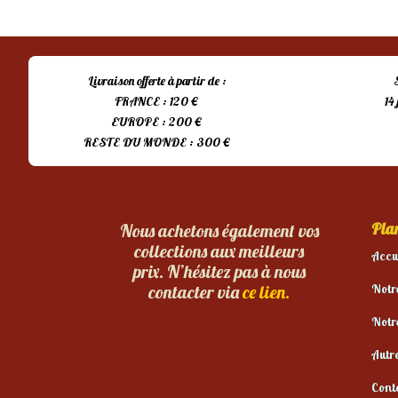
Livraison offerte à partir de :
FRANCE : 120 €
14
EUROPE : 200 €
RESTE DU MONDE : 300 €
Plan
Nous achetons également vos
collections aux meilleurs
Accu
prix. N’hésitez pas à nous
Notr
contacter via
ce lien.
Notr
Autr
Cont