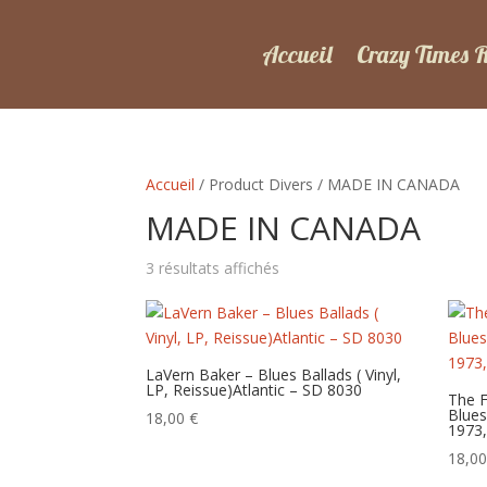
Accueil
Crazy Times 
Accueil
/ Product Divers / MADE IN CANADA
MADE IN CANADA
Trié
3 résultats affichés
du
plus
récent
au
LaVern Baker – Blues Ballads ( Vinyl,
LP, Reissue)Atlantic – SD 8030
plus
The 
Blues
ancien
18,00
€
1973,
18,0