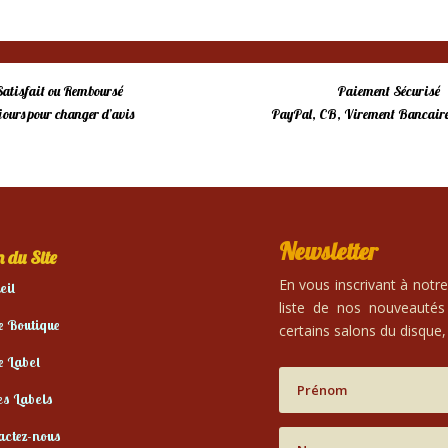
Satisfait ou Remboursé
Paiement Sécurisé
 jours pour changer d’avis
PayPal, CB, Virement Bancaire
Newsletter
 du Site
En vous inscrivant à notr
eil
liste de nos nouveautés
e Boutique
certains salons du disque, 
e Label
es Labels
actez-nous