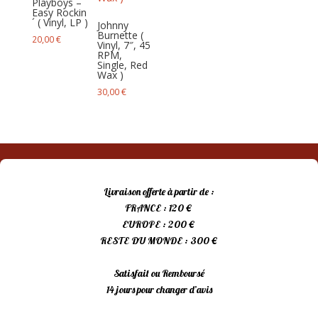
Playboys –
Easy Rockin
´ ( Vinyl, LP )
Johnny
Burnette (
20,00
€
Vinyl, 7″, 45
RPM,
Single, Red
Wax )
30,00
€
Livraison offerte à partir de :
FRANCE : 120 €
EUROPE : 200 €
RESTE DU MONDE : 300 €
Satisfait ou Remboursé
14 jours pour changer d’avis