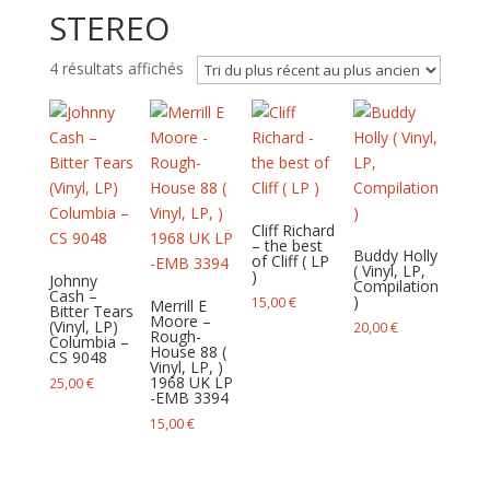
STEREO
Trié
4 résultats affichés
du
plus
récent
au
plus
ancien
Cliff Richard
– the best
Buddy Holly
of Cliff ( LP
( Vinyl, LP,
)
Johnny
Compilation
Cash –
)
15,00
€
Merrill E
Bitter Tears
Moore –
(Vinyl, LP)
20,00
€
Rough-
Columbia –
House 88 (
CS 9048
Vinyl, LP, )
1968 UK LP
25,00
€
-EMB 3394
15,00
€