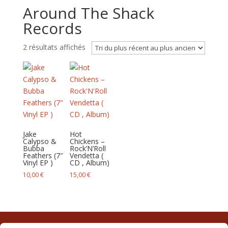
Around The Shack
Records
Trié
2 résultats affichés
du
plus
récent
au
plus
ancien
Jake
Hot
Calypso &
Chickens –
Bubba
Rock’N’Roll
Feathers (7″
Vendetta (
Vinyl EP )
CD , Album)
10,00
€
15,00
€