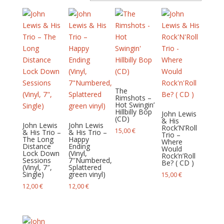
du
plus
récent
au
plus
ancien
The
Rimshots –
Hot Swingin’
Hillbilly Bop
John Lewis
(CD)
& His
John Lewis
John Lewis
Rock’N’Roll
15,00
€
& His Trio –
& His Trio –
Trio –
The Long
Happy
Where
Distance
Ending
Would
Lock Down
(Vinyl,
Rock’n’Roll
Sessions
7″Numbered,
Be? ( CD )
(Vinyl, 7″,
Splattered
Single)
green vinyl)
15,00
€
12,00
€
12,00
€