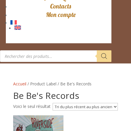
Contacts
Mon compte
Recherche
de
produits
Accueil
/ Product Label / Be Be's Records
Be Be's Records
Voici le seul résultat