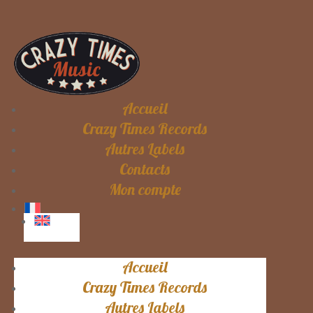
Accueil
Crazy Times Records
Autres Labels
Contacts
Mon compte
Accueil
Crazy Times Records
Autres Labels