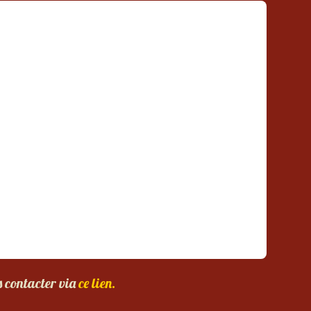
s contacter via
ce lien.