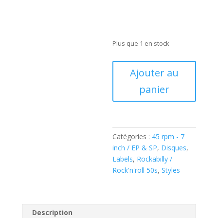
Plus que 1 en stock
quantité
Ajouter au
de
panier
Bob
And
The
Rockbillies
–
Catégories :
45 rpm - 7
Baby
inch / EP & SP
,
Disques
,
Why
Labels
,
Rockabilly /
Did
Rock'n'roll 50s
,
Styles
You
Have
To
Go
Description