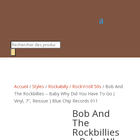
Recherche
de
produits
Accueil
/
Styles
/
Rockabilly / Rock'n'roll 50s
/ Bob And
The Rockbillies – Baby Why Did You Have To Go (
Vinyl, 7″, Reissue ) Blue Chip Records 011
Bob And
The
Rockbillies