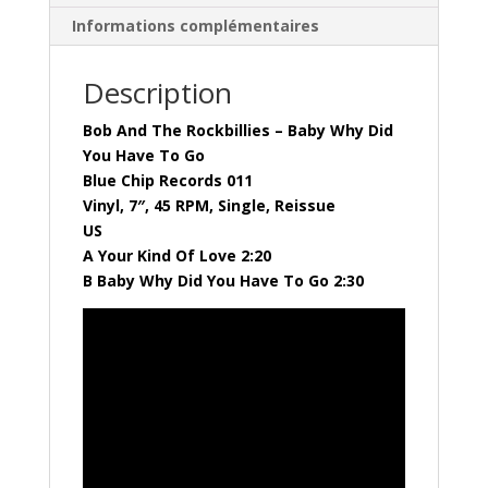
(
Informations complémentaires
Vinyl,
7",
Description
Reissue
)
Bob And The Rockbillies – Baby Why Did
Blue
You Have To Go
Chip
Blue Chip Records 011
Records
Vinyl, 7″, 45 RPM, Single, Reissue
011
US
A Your Kind Of Love 2:20
B Baby Why Did You Have To Go 2:30