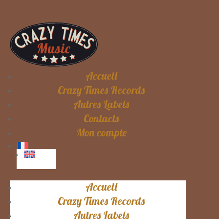
Accueil
Crazy Times Records
Autres Labels
Contacts
Mon compte
Accueil
Crazy Times Records
Autres Labels