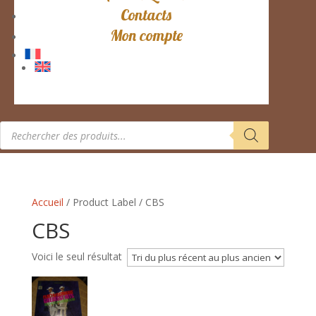
Contacts
Mon compte
Recherche
de
produits
Accueil
/ Product Label / CBS
CBS
Voici le seul résultat