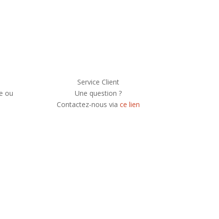
Service Client
e ou
Une question ?
Contactez-nous via
ce lien
e newsletter, vous recevrez chaque mois une
 et serez informé de nos participations à
festivals et concerts.