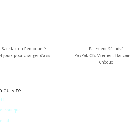
Satisfait ou Remboursé
Paiement Sécurisé
4 jours pour changer d’avis
PayPal, CB, Virement Bancair
Chèque
n du Site
Newsletter
eil
En vous inscrivant à notr
e Boutique
liste de nos nouveautés
e Label
certains salons du disque, 