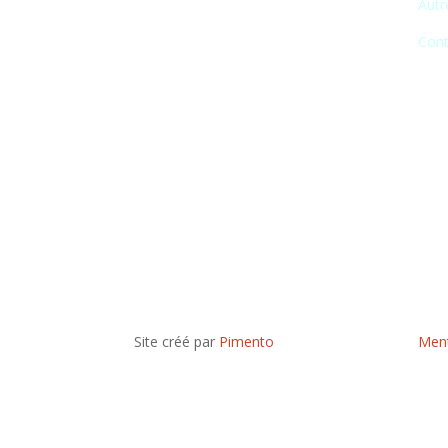
Autr
Cont
Site créé par
Pimento
Ment