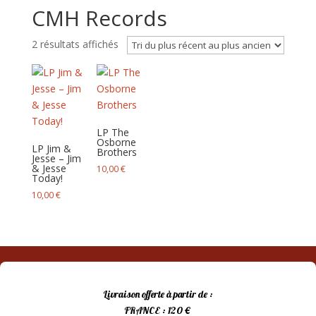
CMH Records
Trié
2 résultats affichés
du
plus
récent
au
plus
LP The
ancien
Osborne
LP Jim &
Brothers
Jesse – Jim
& Jesse
10,00
€
Today!
10,00
€
Livraison offerte à partir de :
FRANCE : 120 €