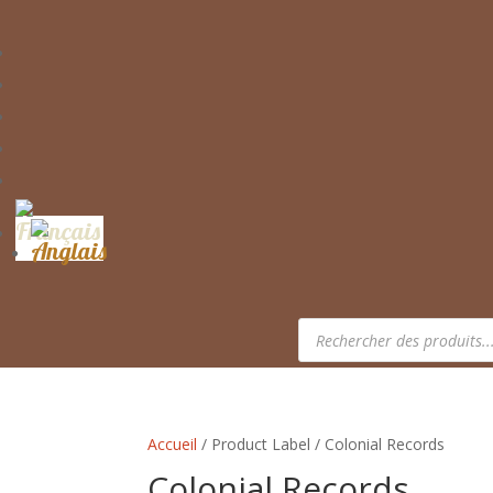
Recherche
de
produits
Accueil
/ Product Label / Colonial Records
Colonial Records