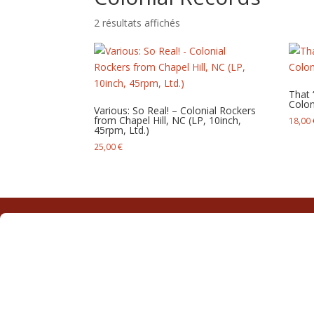
Trié
2 résultats affichés
du
plus
récent
au
That ‘
plus
Colon
Various: So Real! – Colonial Rockers
ancien
from Chapel Hill, NC (LP, 10inch,
18,00
45rpm, Ltd.)
25,00
€