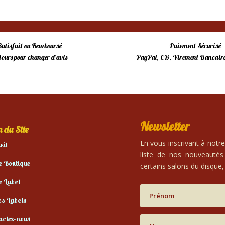
Satisfait ou Remboursé
Paiement Sécurisé
 jours pour changer d’avis
PayPal, CB, Virement Bancaire
Newsletter
 du Site
En vous inscrivant à notr
eil
liste de nos nouveautés
e Boutique
certains salons du disque, 
e Label
es Labels
actez-nous