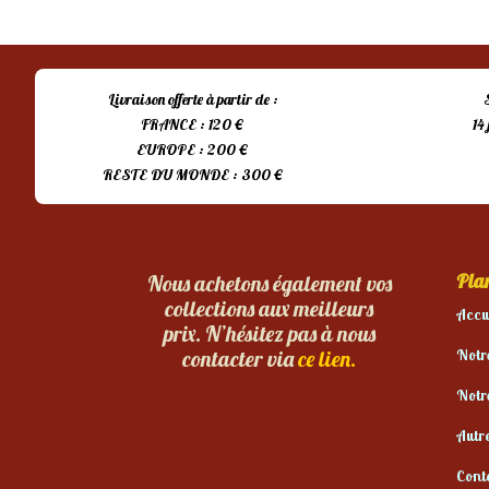
Livraison offerte à partir de :
FRANCE : 120 €
14
EUROPE : 200 €
RESTE DU MONDE : 300 €
Plan
Nous achetons également vos
collections aux meilleurs
Accu
prix. N’hésitez pas à nous
Notr
contacter via
ce lien.
Notr
Autr
Cont