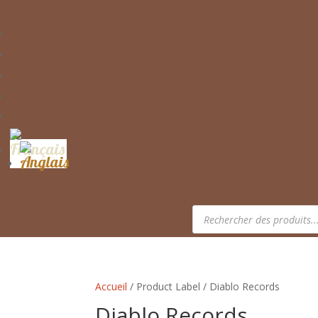
Recherche
de
produits
Accueil
/ Product Label / Diablo Records
Diablo Records