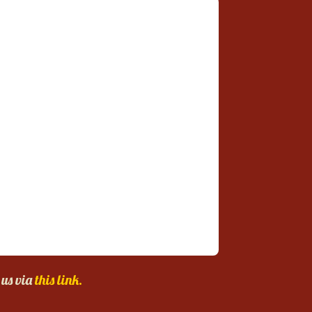
 us via
this link.