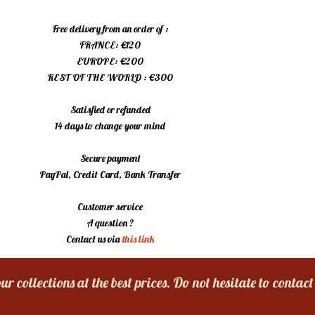
Free delivery from an order of :
FRANCE: €120
EUROPE: €200
REST OF THE WORLD : €300
Satisfied or refunded
14 days to change your mind
Secure payment
PayPal, Credit Card, Bank Transfer
Customer service
A question ?
Contact us via
this link
r collections at the best prices. Do not hesitate to contact