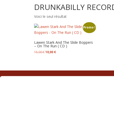
DRUNKABILLY RECOR
Voici le seul résultat
Promo !
Lawen Stark And The Slide Boppers
– On The Run ( CD )
Le
Le
15,00
€
10,00
€
prix
prix
initial
actuel
était :
est :
15,00 €.
10,00 €.