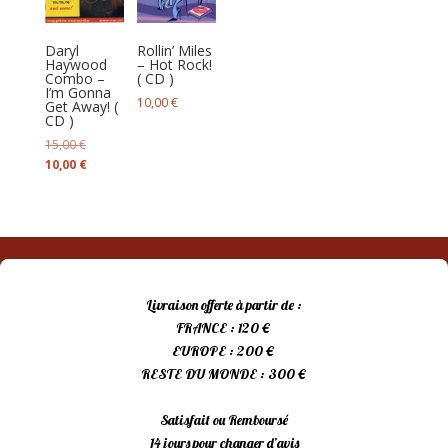
au
plus
Daryl
Rollin’ Miles
ancien
Haywood
– Hot Rock!
Combo –
( CD )
I’m Gonna
10,00
€
Get Away! (
CD )
Le
15,00
€
prix
Le
10,00
€
initial
prix
était :
actuel
15,00 €.
est :
10,00 €.
Livraison offerte à partir de :
FRANCE : 120 €
EUROPE : 200 €
RESTE DU MONDE : 300 €
Satisfait ou Remboursé
14 jours pour changer d’avis