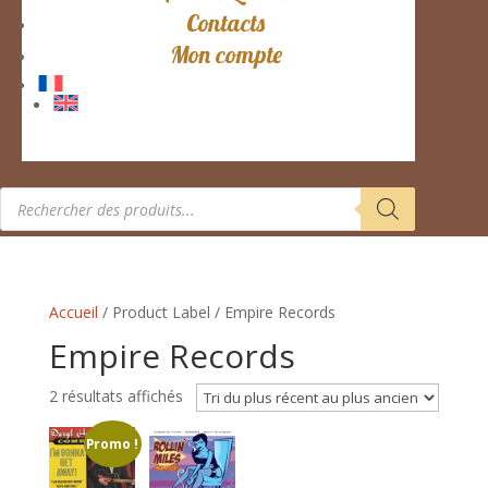
Contacts
Mon compte
Recherche
de
produits
Accueil
/ Product Label / Empire Records
Empire Records
Trié
2 résultats affichés
du
Promo !
plus
récent