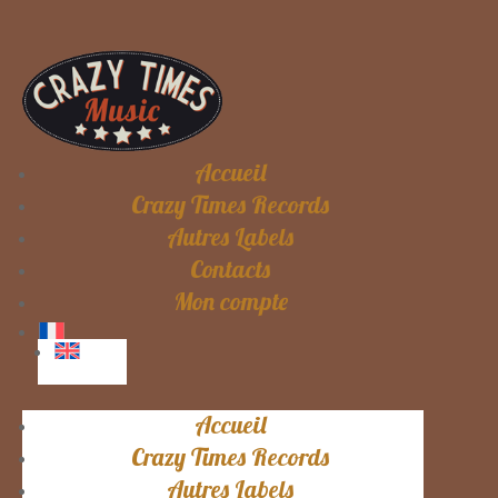
Accueil
Crazy Times Records
Autres Labels
Contacts
Mon compte
Accueil
Crazy Times Records
Autres Labels